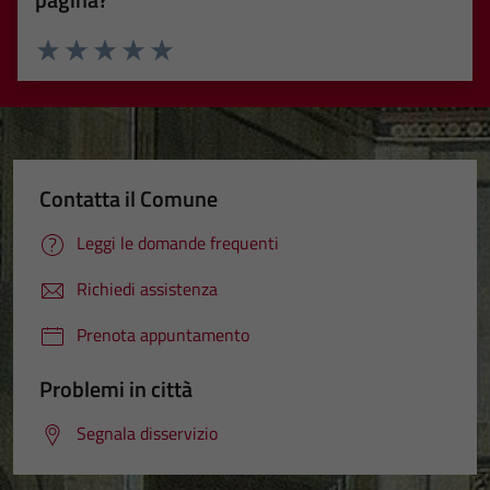
Valuta 1 stelle su 5
Valuta 2 stelle su 5
Valuta 3 stelle su 5
Valuta 4 stelle su 5
Valuta 5 stelle su 5
Contatta il Comune
Leggi le domande frequenti
Richiedi assistenza
Prenota appuntamento
Problemi in città
Segnala disservizio