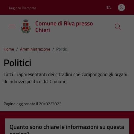
Vai ai contenuti
Vai al footer
ITA
Regione Piemonte
Lingua attiva:
Comune di Riva presso
Chieri
Home
/
Amministrazione
/
Politici
Politici
Tutti i rappresentanti dei cittadini che compongono gli organi
di indirizzo politico del Comune.
Pagina aggiornata il 20/02/2023
Quanto sono chiare le informazioni su questa
pagina?