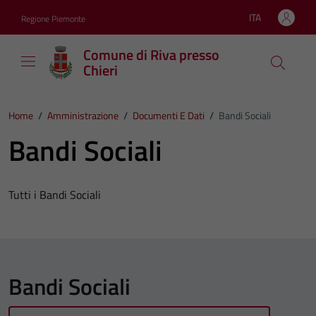
Vai ai contenuti
Vai al footer
ITA
Regione Piemonte
Lingua attiva:
Comune di Riva presso
Chieri
Home
/
Amministrazione
/
Documenti E Dati
/
Bandi Sociali
Bandi Sociali
Tutti i Bandi Sociali
Bandi Sociali