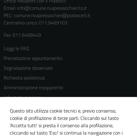
Ufficio Relazioni con il Pubblico
Email:
info@comune.rivapressochieri.to.it
PEC:
comune.rivapressochieri@postecert.it
Centralino unico: 011.9469103
Fax: 011.9468449
Leggi le FAQ
Prenotazione appuntamento
Segnalazione disservizio
Richiesta assistenza
Amministrazione trasparente
Informativa privacy
Cookie Policy
Tecnici
Questo sito utilizza cookie tecnici e, previo consenso,
Note legali
cookie di profilazione di terze parti. Cliccando sul tasto
Questi cookie
'Accetta tutti' si presta il consenso alla profilazione,
sono necessari
Dichiarazione di accessibilità
cliccando sul tasto 'Esci' si continua la navigazione con i
per il
Piano di miglioramento del sito