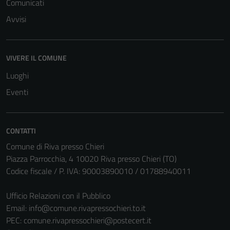
Comunicati
possono
Avvisi
essere
disabilitati.
Questi cookie
VIVERE IL COMUNE
non raccolgono
informazioni
Luoghi
personali.
Eventi
CONTATTI
Comune di Riva presso Chieri
Piazza Parrocchia, 4 10020 Riva presso Chieri (TO)
Codice fiscale / P. IVA: 90003890010 / 01788940011
Ufficio Relazioni con il Pubblico
Email:
info@comune.rivapressochieri.to.it
PEC:
comune.rivapressochieri@postecert.it