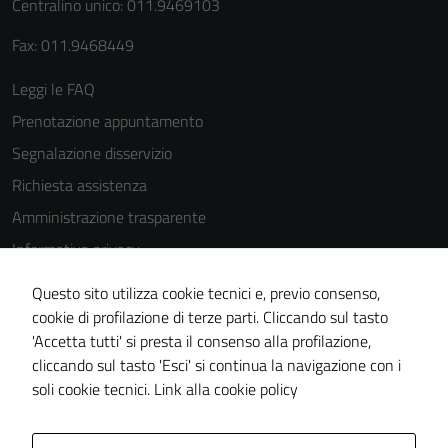
Centralino unico: 011.9469103
Fax: 011.9468449
Leggi le FAQ
Prenotazione appuntamento
Segnalazione disservizio
Richiesta assistenza
Amministrazione trasparente
Informativa privacy
Cookie Policy
Questo sito utilizza cookie tecnici e, previo consenso,
Note legali
cookie di profilazione di terze parti. Cliccando sul tasto
'Accetta tutti' si presta il consenso alla profilazione,
Dichiarazione di accessibilità
cliccando sul tasto 'Esci' si continua la navigazione con i
Piano di miglioramento del sito
soli cookie tecnici.
Link alla cookie policy