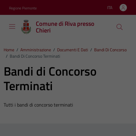
Vai ai contenuti
Vai al footer
ITA
Regione Piemonte
Lingua attiva:
Comune di Riva presso
Chieri
Home
/
Amministrazione
/
Documenti E Dati
/
Bandi Di Concorso
/
Bandi Di Concorso Terminati
Bandi di Concorso
Terminati
Tutti i bandi di concorso terminati