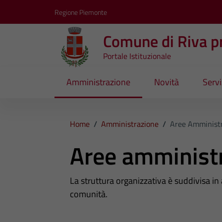
Vai ai contenuti
Vai al footer
Regione Piemonte
Comune di Riva pr
Portale Istituzionale
Amministrazione
Novità
Servi
Home
/
Amministrazione
/
Aree Amministr
Aree amminist
La struttura organizzativa è suddivisa in
comunità.